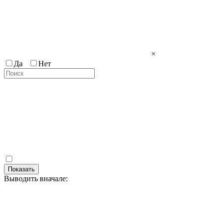
×
Да
Нет
Показать
Выводить вначале: